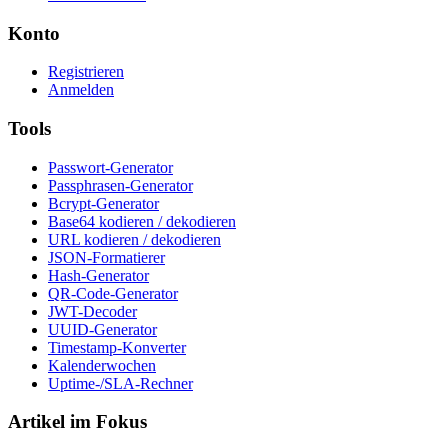
Konto
Registrieren
Anmelden
Tools
Passwort-Generator
Passphrasen-Generator
Bcrypt-Generator
Base64 kodieren / dekodieren
URL kodieren / dekodieren
JSON-Formatierer
Hash-Generator
QR-Code-Generator
JWT-Decoder
UUID-Generator
Timestamp-Konverter
Kalenderwochen
Uptime-/SLA-Rechner
Artikel im Fokus