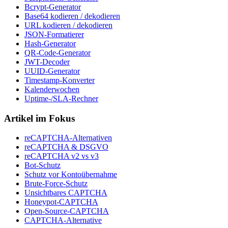
Bcrypt-Generator
Base64 kodieren / dekodieren
URL kodieren / dekodieren
JSON-Formatierer
Hash-Generator
QR-Code-Generator
JWT-Decoder
UUID-Generator
Timestamp-Konverter
Kalenderwochen
Uptime-/SLA-Rechner
Artikel im Fokus
reCAPTCHA-Alternativen
reCAPTCHA & DSGVO
reCAPTCHA v2 vs v3
Bot-Schutz
Schutz vor Kontoübernahme
Brute-Force-Schutz
Unsichtbares CAPTCHA
Honeypot-CAPTCHA
Open-Source-CAPTCHA
CAPTCHA-Alternative