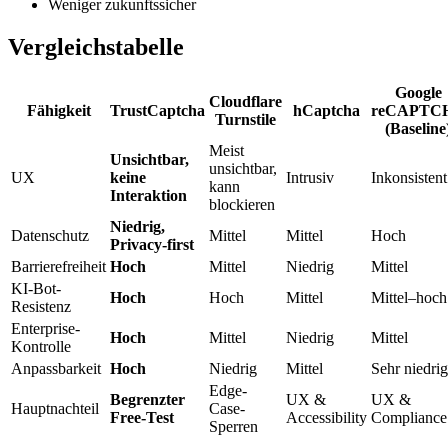
Weniger zukunftssicher
Vergleichstabelle
Google
Cloudflare
Fähigkeit
TrustCaptcha
hCaptcha
reCAPTC
Turnstile
(Baseline
Meist
Unsichtbar,
unsichtbar,
UX
keine
Intrusiv
Inkonsistent
kann
Interaktion
blockieren
Niedrig,
Datenschutz
Mittel
Mittel
Hoch
Privacy-first
Barrierefreiheit
Hoch
Mittel
Niedrig
Mittel
KI-Bot-
Hoch
Hoch
Mittel
Mittel–hoch
Resistenz
Enterprise-
Hoch
Mittel
Niedrig
Mittel
Kontrolle
Anpassbarkeit
Hoch
Niedrig
Mittel
Sehr niedrig
Edge-
Begrenzter
UX &
UX &
Hauptnachteil
Case-
Free-Test
Accessibility
Compliance
Sperren