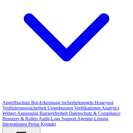
Angriffsschutz
Bot-Erkennung
Sicherheitsregeln
Honeypot
Verifizierungssicherheit
Umgebungen
Verifikationen
Analytics
Widget-Anpassung
Barrierefreiheit
Datenschutz & Compliance
Benutzer & Rollen
Audit-Logs
Support
Agentur-Lösung
Integrationen
Preise
Kontakt