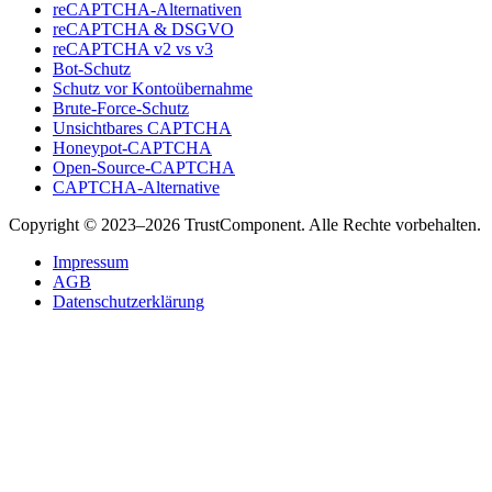
reCAPTCHA-Alternativen
reCAPTCHA & DSGVO
reCAPTCHA v2 vs v3
Bot-Schutz
Schutz vor Kontoübernahme
Brute-Force-Schutz
Unsichtbares CAPTCHA
Honeypot-CAPTCHA
Open-Source-CAPTCHA
CAPTCHA-Alternative
Copyright © 2023–2026 TrustComponent. Alle Rechte vorbehalten.
Impressum
AGB
Datenschutzerklärung