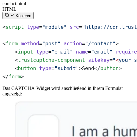
contact.html
HTML
Kopieren
<
script
 type
=
"module"
 src
=
"https://cdn.trust
<
form
 method
=
"post"
 action
=
"/contact"
>
    <
input
 type
=
"email"
 name
=
"email"
 require
    <
trustcaptcha-component
 sitekey
=
"
<
your_s
    <
button
 type
=
"submit"
>Send</
button
>
</
form
>
Das CAPTCHA-Widget wird anschließend in Ihrem Formular
angezeigt: