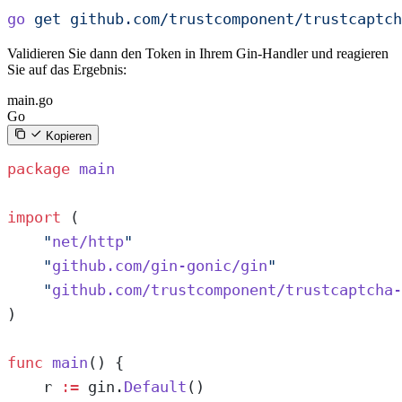
go
 get
 github.com/trustcomponent/trustcaptch
Validieren Sie dann den Token in Ihrem Gin-Handler und reagieren
Sie auf das Ergebnis:
main.go
Go
Kopieren
package
 main
import
 (
    "
net/http
"
    "
github.com/gin-gonic/gin
"
    "
github.com/trustcomponent/trustcaptcha-
)
func
 main
() {
    r 
:=
 gin.
Default
()