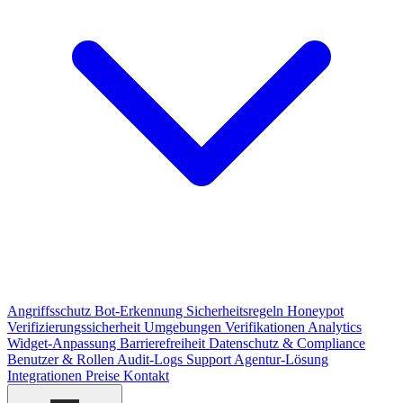
Angriffsschutz
Bot-Erkennung
Sicherheitsregeln
Honeypot
Verifizierungssicherheit
Umgebungen
Verifikationen
Analytics
Widget-Anpassung
Barrierefreiheit
Datenschutz & Compliance
Benutzer & Rollen
Audit-Logs
Support
Agentur-Lösung
Integrationen
Preise
Kontakt