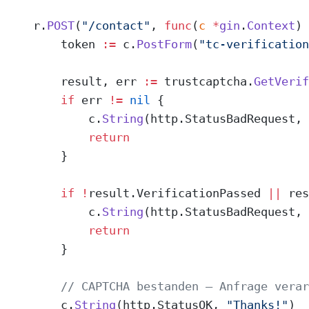
    r.
POST
(
"/contact"
, 
func
(
c
 *
gin
.
Context
) 
        token 
:=
 c.
PostForm
(
"tc-verification
        result, err 
:=
 trustcaptcha.
GetVerif
        if
 err 
!=
 nil
 {
            c.
String
(http.StatusBadRequest, 
            return
        }
        if
 !
result.VerificationPassed 
||
 res
            c.
String
(http.StatusBadRequest, 
            return
        }
        // CAPTCHA bestanden — Anfrage verar
        c.
String
(http.StatusOK, 
"Thanks!"
)