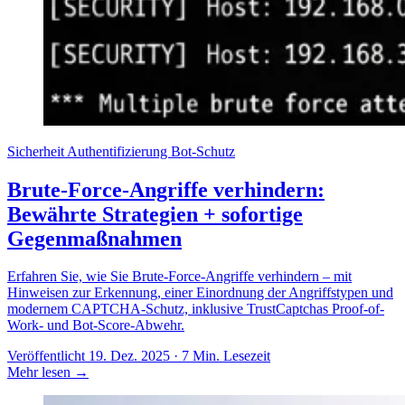
Sicherheit
Authentifizierung
Bot-Schutz
Brute-Force-Angriffe verhindern:
Bewährte Strategien + sofortige
Gegenmaßnahmen
Erfahren Sie, wie Sie Brute-Force-Angriffe verhindern – mit
Hinweisen zur Erkennung, einer Einordnung der Angriffstypen und
modernem CAPTCHA-Schutz, inklusive TrustCaptchas Proof-of-
Work- und Bot-Score-Abwehr.
Veröffentlicht 19. Dez. 2025 · 7 Min. Lesezeit
Mehr lesen
→