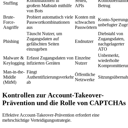
Kombinationen in
Seiten,
Kontoübernahm
Stuffing
großem Maßstab mithilfe
APIs
Betrug
von Bots
Brute-
Probiert automatisch viele
Konten mit
Konto-Sperrung
Force-
Passwortkombinationen
schwachen
unbefugter Zugri
Angriffe
aus
Passwörtern
Täuscht Nutzer, um
Diebstahl von
Zugangsdaten auf
Zugangsdaten,
Phishing
Endnutzer
gefälschten Seiten
nachgelagerter
einzugeben
ATO
Unbemerkt,
Malware &
Erfasst Zugangsdaten von
Einzelne
wiederholte
Keylogging
infizierten Geräten
Nutzer
Kompromittieru
Man-in-the-
Fängt
Öffentliche
Middle
Authentifizierungsverkehr
Sitzungsüberna
Netzwerke
(MitM)
ab
Kontrollen zur Account-Takeover-
Prävention und die Rolle von CAPTCHAs
Effektive Account-Takeover-Prävention erfordert eine
mehrschichtige Verteidigungsstrategie.