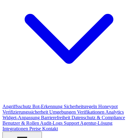
Angriffsschutz
Bot-Erkennung
Sicherheitsregeln
Honeypot
Verifizierungssicherheit
Umgebungen
Verifikationen
Analytics
Widget-Anpassung
Barrierefreiheit
Datenschutz & Compliance
Benutzer & Rollen
Audit-Logs
Support
Agentur-Lösung
Integrationen
Preise
Kontakt