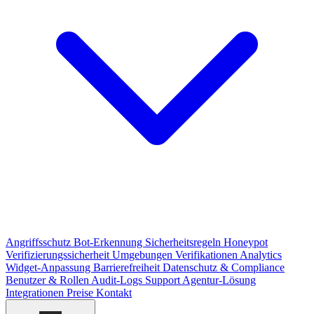
Angriffsschutz
Bot-Erkennung
Sicherheitsregeln
Honeypot
Verifizierungssicherheit
Umgebungen
Verifikationen
Analytics
Widget-Anpassung
Barrierefreiheit
Datenschutz & Compliance
Benutzer & Rollen
Audit-Logs
Support
Agentur-Lösung
Integrationen
Preise
Kontakt