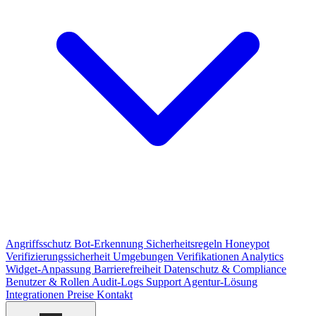
Angriffsschutz
Bot-Erkennung
Sicherheitsregeln
Honeypot
Verifizierungssicherheit
Umgebungen
Verifikationen
Analytics
Widget-Anpassung
Barrierefreiheit
Datenschutz & Compliance
Benutzer & Rollen
Audit-Logs
Support
Agentur-Lösung
Integrationen
Preise
Kontakt