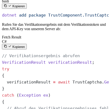
bash
Kopieren
dotnet
 add
 package
 TrustComponent.TrustCaptc
Rufen Sie das Verifikationsergebnis mit dem Verifikationstoken und
dem API-Key von unserem Server ab:
Fetch Result
C#
Kopieren
// Verifikationsergebnis abrufen
VerificationResult
 verificationResult
;
try
{
  verificationResult 
=
 await
 TrustCaptcha.
Ge
}
catch
 (
Exception
 ex
)
{
  // Abruf des Verifikationsergebnisses fehl